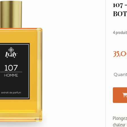
107 
BOT
4
produit
35,
Quanti
Plongez 
chaleur