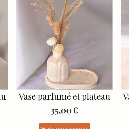
au
Vase parfumé et plateau
V
35,00
€