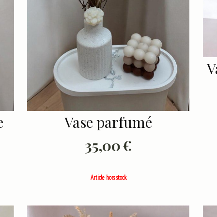
V
e
Vase parfumé
35,00
€
Article hors stock