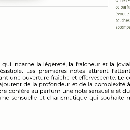
Offrez-
ce parf
évoque l
touches
accompa
ui incarne la légèreté, la fraîcheur et la jovia
sistible. Les premières notes attirent l'att
nt une ouverture fraîche et effervescente. L
ui ajoutent de la profondeur et de la complexité 
bre confère au parfum une note sensuelle et dur
mme sensuelle et charismatique qui souhaite m