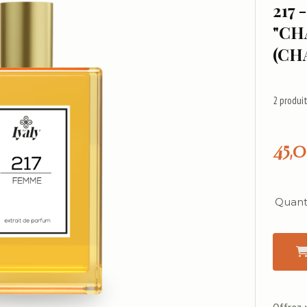
217 
"CH
(CH
2
produit
45,
Quanti