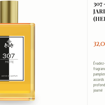
307 
JAR
(HE
32,
Évadez-
fragran
pamplem
accords 
profond
journé