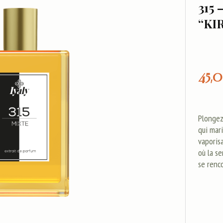
315 
“KI
45,
Plongez
qui mari
vaporis
où la se
se renc