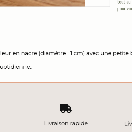
tout au 
pour vo
eur en nacre (diamètre : 1 cm) avec une petite b
 quotidienne..

Livraison rapide
Li