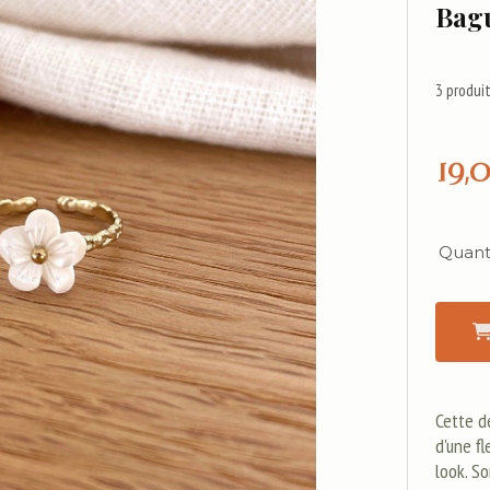
Bag
3
produit
19,
Quanti
Cette d
d'une f
look. S