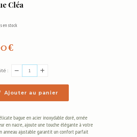
ue Cléa
s en stock
00
€
té :
Ajouter au panier
élicate bague en acier inoxydable doré, ornée
leur en nacre, ajoute une touche élégante à votre
on anneau ajustable garantit un confort parfait