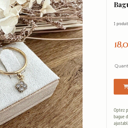
Bag
1
produit
18,
Quanti
Optez p
bague d
ajustabl