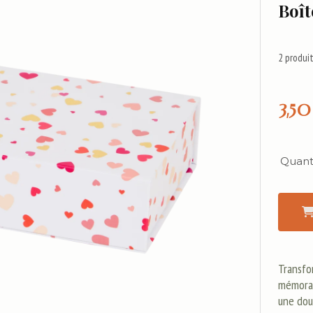
Boît
2
produit
3,50
Quanti
Transfo
mémorab
une dou