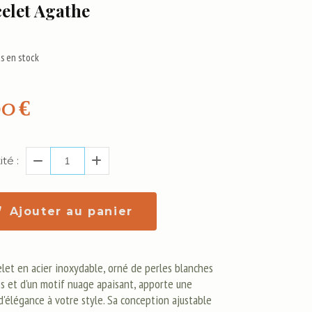
elet Agathe
s en stock
00
€
té :
Ajouter au panier
elet en acier inoxydable, orné de perles blanches
es et d'un motif nuage apaisant, apporte une
d'élégance à votre style. Sa conception ajustable