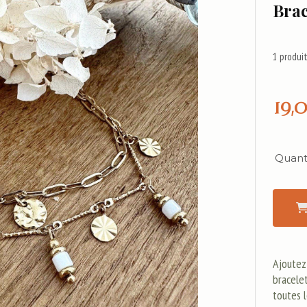
Brac
1
produit
19,
Quanti
Ajoutez
bracelet
toutes 