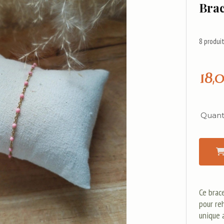
Brac
8
produit
18,
Quanti
Ce brace
pour re
unique 