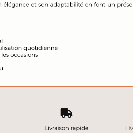
n élégance et son adaptabilité en font un prés
el
ilisation quotidienne
 les occasions
au

Livraison rapide
Li