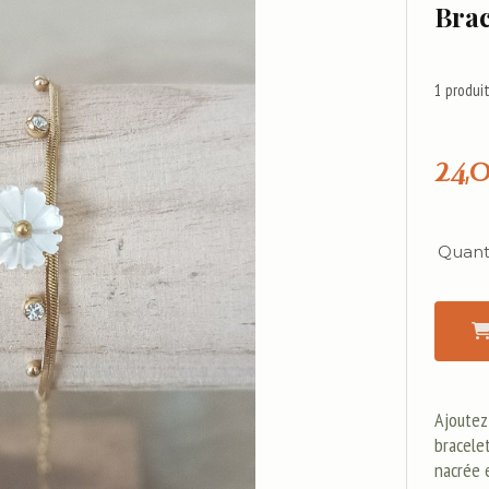
Brac
1
produit
24,
Quanti
Ajoutez
bracelet
nacrée e