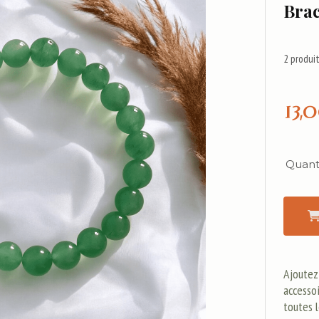
Brac
2
produit
13,
Quanti
Ajoutez
accessoi
toutes l