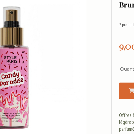
Bru
2
produit
9,0
Quanti
Offrez 
légèret
parfumé