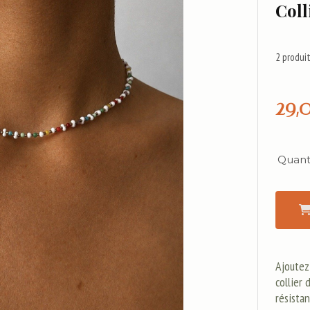
Coll
2
produit
29,
Quanti
Ajoutez
collier 
résistan