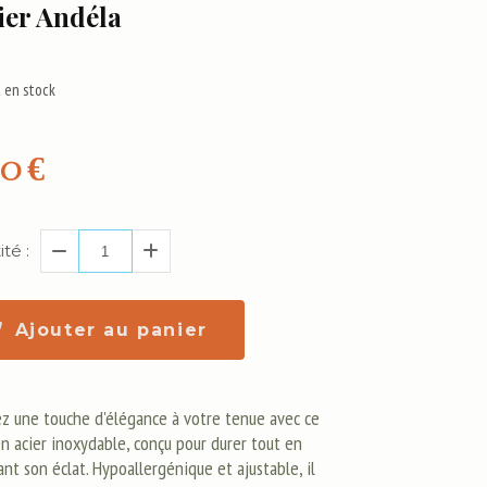
ier Andéla
 en stock
00
€
té :
Ajouter au panier
z une touche d'élégance à votre tenue avec ce
en acier inoxydable, conçu pour durer tout en
nt son éclat. Hypoallergénique et ajustable, il