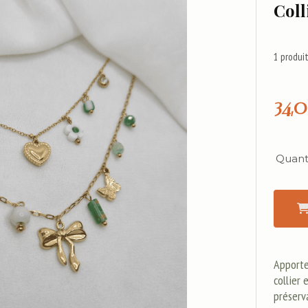
Coll
1
produit
34,
Quanti
Apporte
collier 
préserva