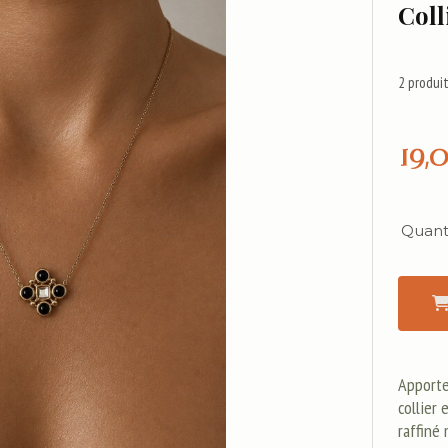
Coll
2
produit
19,
Quanti
Apporte
collier 
raffiné