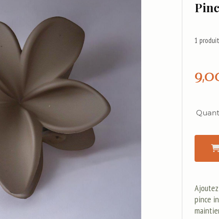
Pinc
1
produit
9,0
Quanti
Ajoutez
pince in
maintie