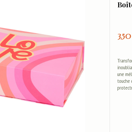
Boît
3,50
Transfo
inoublia
une mél
touche 
protectr