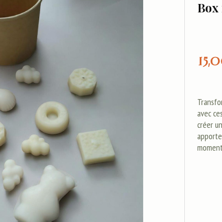
Box
15,
Transfo
avec ce
créer u
apporte
moments 