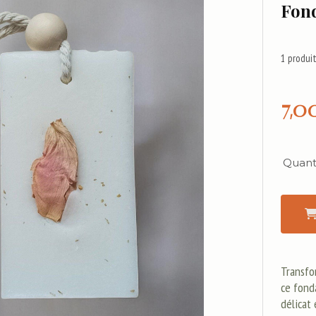
Fon
1
produit
7,0
Quanti
Transfo
ce fond
délicat